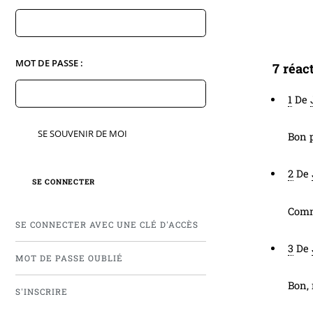
MOT DE PASSE :
7 réac
1
De
SE SOUVENIR DE MOI
Bon p
2
De
Comme
SE CONNECTER AVEC UNE CLÉ D'ACCÈS
3
De
MOT DE PASSE OUBLIÉ
Bon, 
S'INSCRIRE