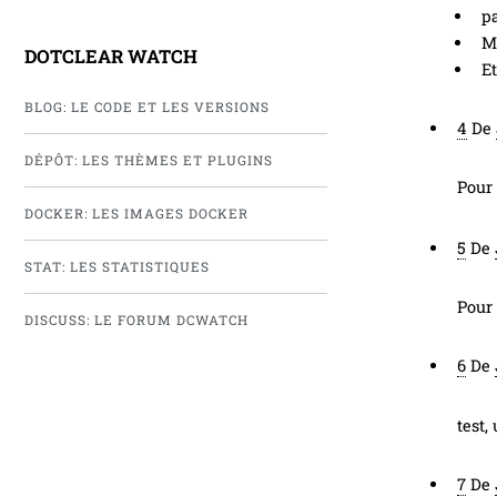
pa
Ma
DOTCLEAR WATCH
Et
BLOG: LE CODE ET LES VERSIONS
4
De
DÉPÔT: LES THÈMES ET PLUGINS
Pour
DOCKER: LES IMAGES DOCKER
5
De
STAT: LES STATISTIQUES
Pour 
DISCUSS: LE FORUM DCWATCH
6
De
test,
7
De