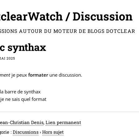
clearWatch / Discussion
SSIONS AUTOUR DU MOTEUR DE BLOGS DOTCLEAR
c synthax
MAI 2025
ement
je peux
formater
une discussion.
la barre de synthax
je ne sais quel format
ean-Christian Denis
,
Lien permanent
orie :
Discussions
›
Hors sujet